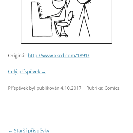
Originál:
http://www.xkcd.com/1891/
Celý příspěvek
→
Příspěvek byl publikován
4.10.2017
| Rubrika:
Comics
.
Navigace
←
Starší příspěvky