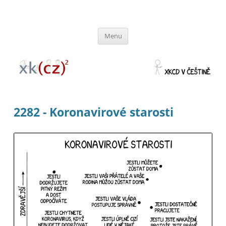
xkcz
xkcd v češtině
Přejít
Menu
k
obsahu
webu
2282 - Koronavirové starosti