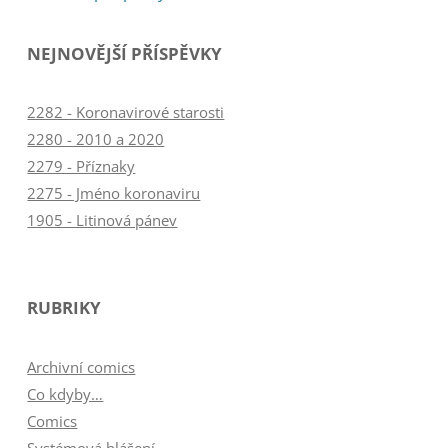
pro
NEJNOVĚJŠÍ PŘÍSPĚVKY
příspěvky
2282 - Koronavirové starosti
2280 - 2010 a 2020
2279 - Příznaky
2275 - Jméno koronaviru
1905 - Litinová pánev
RUBRIKY
Archivní comics
Co kdyby…
Comics
Systémová hlášení