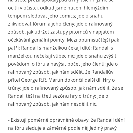
ocitli v očistci, odkud jsme nuceni hlemýždím
tempem sledovat jeho comics; jde o snahu
zlikvidovat fórum a jeho členy; jde o rafinovaný
způsob, jak udržet zástupy pitomců v napjatém
očekávání geniální pointy. Mezi optimističtější pak
patří: Randall s manželkou čekají dítě; Randall s
manželkou nečekají vůbec nic; jde o snahu zvýšit
povědomí o fóru a navýšit počet jeho členů; jde o
rafinovaný způsob, jak nám sdělit, že Randallův
přítel George R.R. Martin dokončil další díl Hry o
trůny; jde o rafinovaný způsob, jak nám sdělit, že se
Randall těší na třetí sezónu hry o trůny; jde o
rafinovaný způsob, jak nám nesdělit nic.
- Existují poměrně oprávněné obavy, že Randall dění
na fóru sleduje a záměrně podle něj Jediný pravý