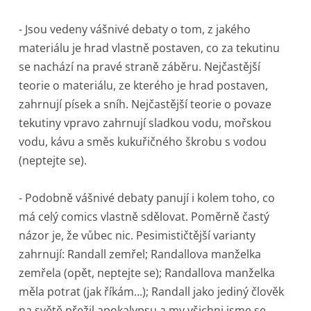
- Jsou vedeny vášnivé debaty o tom, z jakého
materiálu je hrad vlastně postaven, co za tekutinu
se nachází na pravé straně záběru. Nejčastější
teorie o materiálu, ze kterého je hrad postaven,
zahrnují písek a sníh. Nejčastější teorie o povaze
tekutiny vpravo zahrnují sladkou vodu, mořskou
vodu, kávu a směs kukuřičného škrobu s vodou
(neptejte se).
- Podobně vášnivé debaty panují i kolem toho, co
má celý comics vlastně sdělovat. Poměrně častý
názor je, že vůbec nic. Pesimističtější varianty
zahrnují: Randall zemřel; Randallova manželka
zemřela (opět, neptejte se); Randallova manželka
měla potrat (jak říkám...); Randall jako jediný člověk
na světě přežil apokalypsu a my všichni jsme se