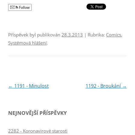
Follow
Příspěvek byl publikován
28.3.2013
| Rubrika:
Comics
,
Systémová hlášení
.
Navigace
←
1191 - Minulost
1192 - Broukání
→
pro
příspěvky
NEJNOVĚJŠÍ PŘÍSPĚVKY
2282 - Koronavirové starosti