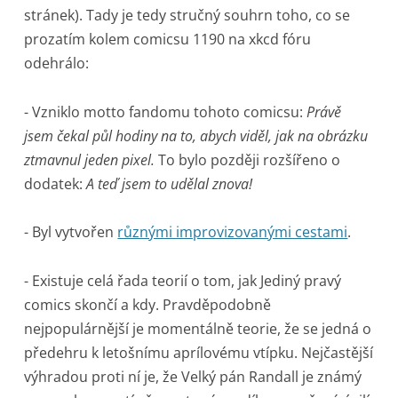
stránek). Tady je tedy stručný souhrn toho, co se
prozatím kolem comicsu 1190 na xkcd fóru
odehrálo:
- Vzniklo motto fandomu tohoto comicsu:
Právě
jsem čekal půl hodiny na to, abych viděl, jak na obrázku
ztmavnul jeden pixel.
To bylo později rozšířeno o
dodatek:
A teď jsem to udělal znova!
- Byl vytvořen
různými improvizovanými cestami
.
- Existuje celá řada teorií o tom, jak Jediný pravý
comics skončí a kdy. Pravděpodobně
nejpopulárnější je momentálně teorie, že se jedná o
předehru k letošnímu aprílovému vtípku. Nejčastější
výhradou proti ní je, že Velký pán Randall je známý