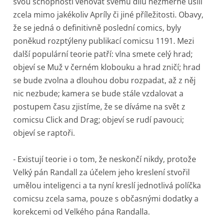
svou schopností věnovat svému dílu nezměrné úsilí
zcela mimo jakékoliv Apríly či jiné příležitosti. Obavy,
že se jedná o definitivně poslední comics, byly
poněkud rozptýleny publikací comicsu 1191. Mezi
další populární teorie patří: vlna smete celý hrad;
objeví se Muž v černém klobouku a hrad zničí; hrad
se bude zvolna a dlouhou dobu rozpadat, až z něj
nic nezbude; kamera se bude stále vzdalovat a
postupem času zjistíme, že se díváme na svět z
comicsu Click and Drag; objeví se rudí pavouci;
objeví se raptoři.
- Existují teorie i o tom, že neskončí nikdy, protože
Velký pán Randall za účelem jeho kreslení stvořil
umělou inteligenci a ta nyní kreslí jednotlivá políčka
comicsu zcela sama, pouze s občasnými dodatky a
korekcemi od Velkého pána Randalla.