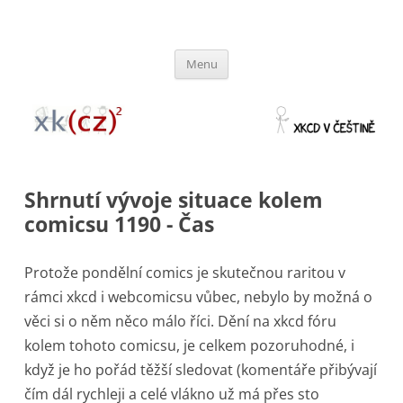
xkcz
xkcd v češtině
Přejít
Menu
k
obsahu
webu
Shrnutí vývoje situace kolem
comicsu 1190 - Čas
Protože pondělní comics je skutečnou raritou v
rámci xkcd i webcomicsu vůbec, nebylo by možná o
věci si o něm něco málo říci. Dění na xkcd fóru
kolem tohoto comicsu, je celkem pozoruhodné, i
když je ho pořád těžší sledovat (komentáře přibývají
čím dál rychleji a celé vlákno už má přes sto