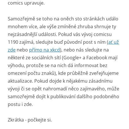
comics upravuje.
Samozřejmě se toho na oněch sto stránkách událo
mnohem více, ale výše zmíněné zhruba shrnuje ty
nejzásadnější události. Pokud vás vývoj comicsu
1190 zajímá, sledujte buď původní post s ním (
ať už
zde
nebo
přímo na xkcd
), nebo nás sledujte na
některé ze sociálních sítí (Google+ a Facebook mají
výhodu, protože se na nich dá informovat bez
omezení počtu znaků), kde průběžně zveřejňujeme
aktualizace. Pokud dojde k nějakému zásadnímu
vývoji či se opět nahromadí něco zajímavého, může
samozřejmě dojít k publikování dalšího podobného
postu i zde.
Zkrátka - počkejte si.